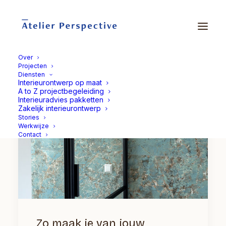
Over
Projecten
Diensten
Interieurontwerp op maat
A to Z projectbegeleiding
Interieuradvies pakketten
Zakelijk interieurontwerp
Stories
Werkwijze
Contact
Zo maak je van jouw