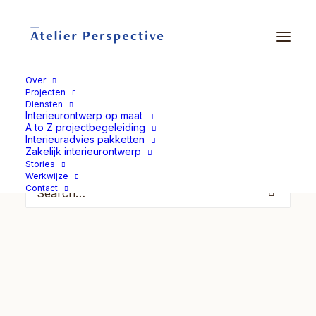
Over
Projecten
Diensten
Nothing Found
Interieurontwerp op maat
A to Z projectbegeleiding
Interieuradvies pakketten
It seems we can’t find what you’re looking for. Perhaps
Zakelijk interieurontwerp
searching can help.
Stories
Werkwijze
Contact