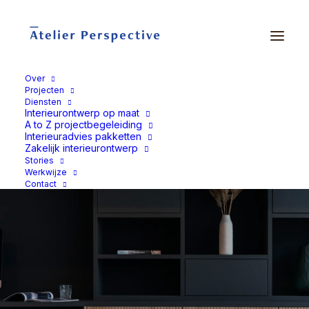
Over
Projecten
Diensten
Interieurontwerp op maat
A to Z projectbegeleiding
Interieuradvies pakketten
Zakelijk interieurontwerp
Stories
Werkwijze
Contact