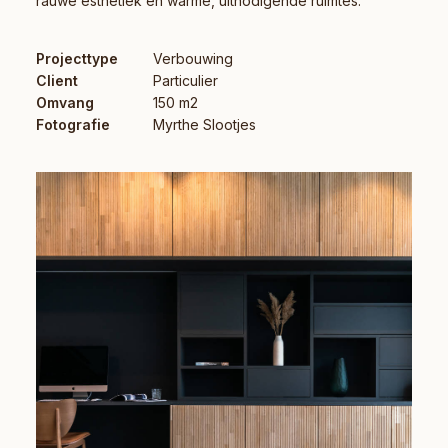
rauwe esthetiek en warme, uitnodigende ruimtes.
Projecttype
Verbouwing
Client
Particulier
Omvang
150 m2
Fotografie
Myrthe Slootjes