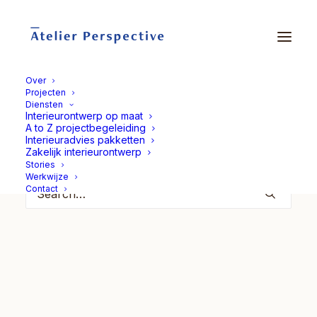
Over
Projecten
Diensten
Nothing Found
Interieurontwerp op maat
A to Z projectbegeleiding
Interieuradvies pakketten
It seems we can’t find what you’re looking for. Perhaps
Zakelijk interieurontwerp
searching can help.
Stories
Werkwijze
Contact